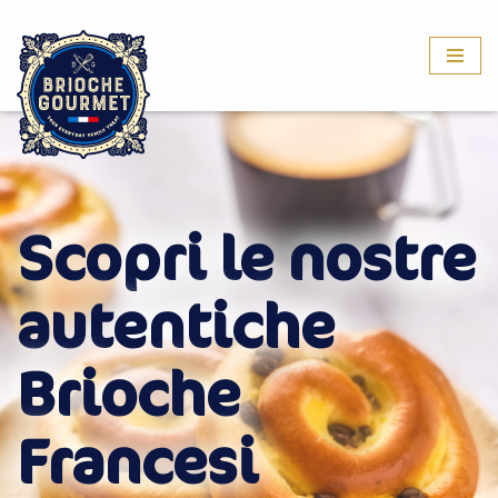
Vai
al
contenuto
Scopri le nostre
autentiche
Brioche
Francesi