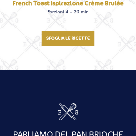
French Toast Ispirazione Crème Brulée
Porzioni 4 – 20 min
SFOGLIA LE RICETTE
PARLIAMO DEL PAN BRIOCHE