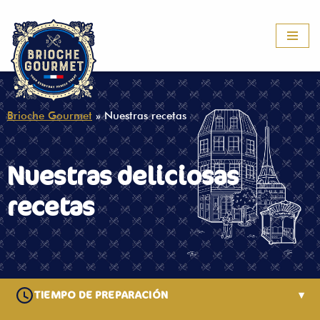
Saltar
al
contenido
Brioche Gourmet
»
Nuestras recetas
Nuestras deliciosas
recetas
TIEMPO DE PREPARACIÓN
▾