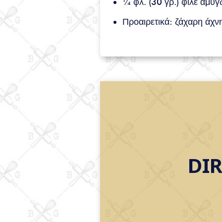
¼ φλ. (30 γρ.) φιλέ αμυ
Προαιρετικά: ζάχαρη άχν
DI