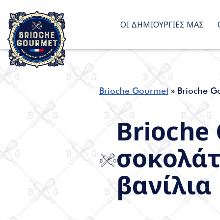
ΟΙ ΔΗΜΙΟΥΡΓΊΕΣ ΜΑΣ
Μεταπηδήστε
στο
περιεχόμενο
Brioche Gourmet
»
Brioche Go
Brioche
σοκολάτ
βανίλια