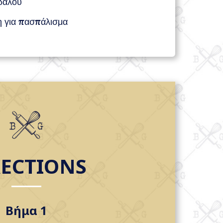
γδάλου
η για πασπάλισμα
RECTIONS
Βήμα 1