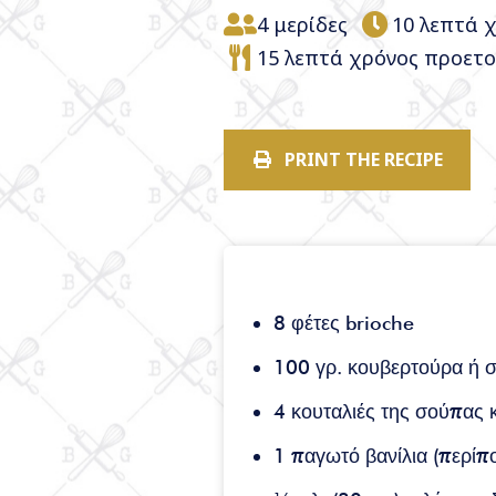
4 μερίδες
10 λεπτά 
15 λεπτά χρόνος προετο
PRINT THE RECIPE
8 φέτες brioche
100 γρ. κουβερτούρα ή 
4 κουταλιές της σούπας 
1 παγωτό βανίλια (περίπ