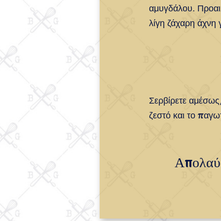
αμυγδάλου. Προαιρ
λίγη ζάχαρη άχνη 
Σερβίρετε αμέσως,
ζεστό και το παγ
Απολαύσ